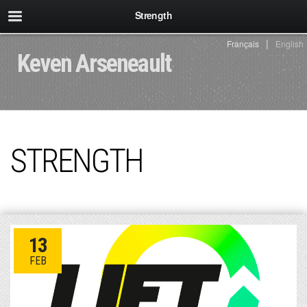
Strength
Français
English
Keven Arseneault
STRENGTH
13
FEB